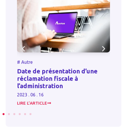
#
#
Autre
A
Date de présentation d’une
b
réclamation fiscale à
b
l’administration
a
2023 . 06 . 16
20
LIRE L’ARTICLE
LI