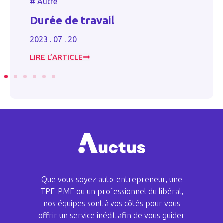
#
Autre
Lo
Durée de travail
p
p
2023 . 07 . 20
20
LIRE L’ARTICLE
LI
Que vous soyez auto-entrepreneur, une
TPE-PME ou un professionnel du libéral,
nos équipes sont à vos côtés pour vous
offrir un service inédit afin de vous guider