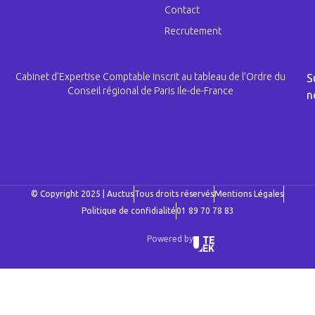
Contact
Recrutement
Cabinet d’Expertise Comptable inscrit au tableau de l’Ordre du
S
Conseil régional de Paris Ile-de-France
n
© Copyright 2025 | Auctus
Tous droits réservés
Mentions Légales
Politique de confidialité
01 89 70 78 83
Powered by