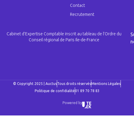
Contact
Recrutement
Cabinet d’Expertise Comptable inscrit au tableau de l’Ordre du
S
Conseil régional de Paris Ile-de-France
n
© Copyright 2025 | Auctus
Tous droits réservés
Mentions Légales
Politique de confidialité
01 89 70 78 83
Powered by