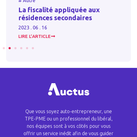
#
Autre
#
La fiscalité appliquée aux
D
es
résidences secondaires
a
2023 . 06 . 16
20
LIRE L’ARTICLE
LI
Que vous soyez auto-entrepreneur, une
TPE-PME ou un professionnel du libéral,
nos équipes sont à vos côtés pour vous
offrir un service inédit afin de vous guider