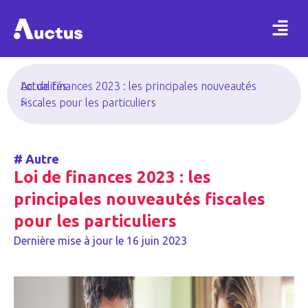
Actualités
Loi de finances 2023 : les principales nouveautés
>
fiscales pour les particuliers
#
Autre
Loi de finances 2023 : les
principales nouveautés fiscales
pour les particuliers
Dernière mise à jour le
16 juin 2023