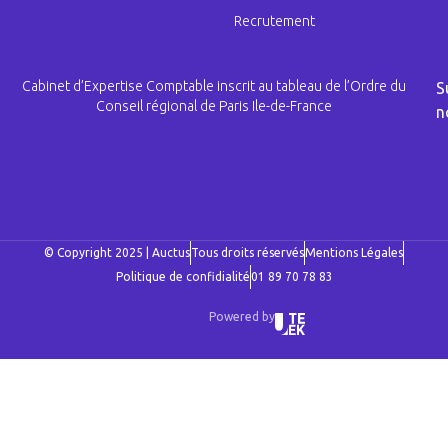
Recrutement
Cabinet d’Expertise Comptable inscrit au tableau de l’Ordre du
S
Conseil régional de Paris Ile-de-France
n
© Copyright 2025 | Auctus
Tous droits réservés
Mentions Légales
Politique de confidialité
01 89 70 78 83
Powered by