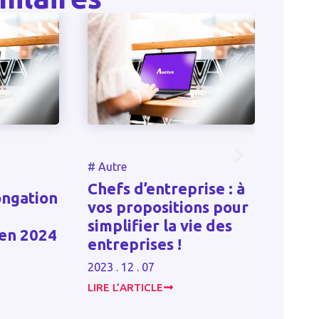
#
#
Autre
reprise : à
P
Les formalités liées au
itions pour
s
recrutement d’un
la vie des
r
salarié
 !
s
2023 . 06 . 16
2
LIRE L’ARTICLE
L