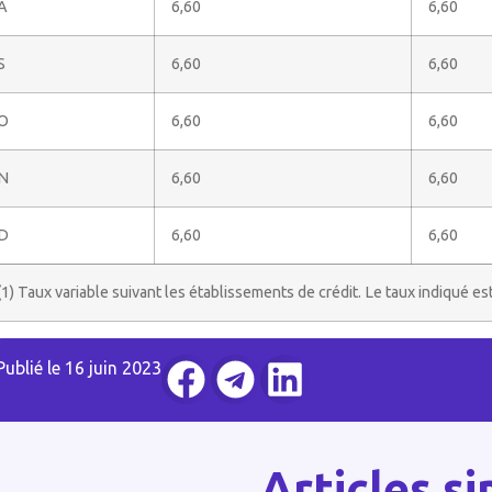
A
6,60
6,60
S
6,60
6,60
O
6,60
6,60
N
6,60
6,60
D
6,60
6,60
(1) Taux variable suivant les établissements de crédit. Le taux indiqué est
Publié le
16 juin 2023
Articles si