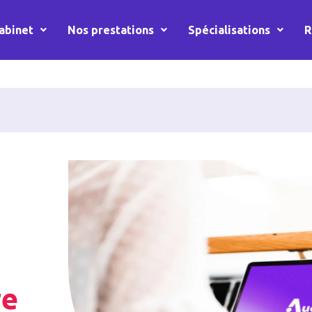
abinet
Nos prestations
Spécialisations
R
re