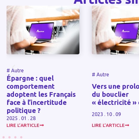
#
Autre
#
Autre
Chefs d’ent
Vers une prolongation
vos propos
s
du bouclier
simplifier 
« électricité » en 2024
entreprises
2023 . 10 . 09
2023 . 12 . 07
LIRE L’ARTICLE
LIRE L’ARTICLE