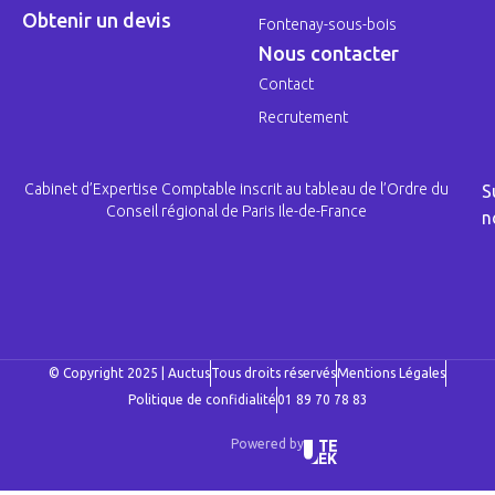
Obtenir un devis
Fontenay-sous-bois
Nous contacter
Contact
Recrutement
Cabinet d’Expertise Comptable inscrit au tableau de l’Ordre du
S
Conseil régional de Paris Ile-de-France
n
© Copyright 2025 | Auctus
Tous droits réservés
Mentions Légales
Politique de confidialité
01 89 70 78 83
Powered by