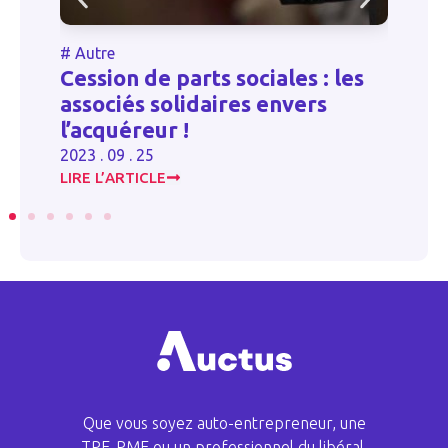
#
Autre
#
Cession de parts sociales : les
x
associés solidaires envers
A
l’acquéreur !
20
2023 . 09 . 25
LIRE L’ARTICLE
LI
Que vous soyez auto-entrepreneur, une
TPE-PME ou un professionnel du libéral,