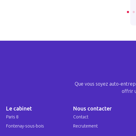
LE
LIRE L’ARTICLE
Que vous soyez auto-entrepr
offrir
Le cabinet
Nous contacter
Paris 8
Contact
Fontenay-sous-bois
Recrutement