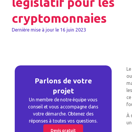
législatif pour les
cryptomonnaies
Dernière mise à jour le
16 juin 2023
Le
ou
Parlons de votre
ma
projet
le
ce
Un membre de notre équipe vous
fo
conseil et vous accompagne dans
votre démarche. Obtenez des
À 
réponses à toutes vos questions.
un
Devis gratuit