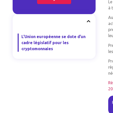
Le
à 
Au
ac
pr
le
L’Union européenne se dote d’un
cadre législatif pour les
Pr
cryptomonnaies
le
Pr
rè
né
Rè
20