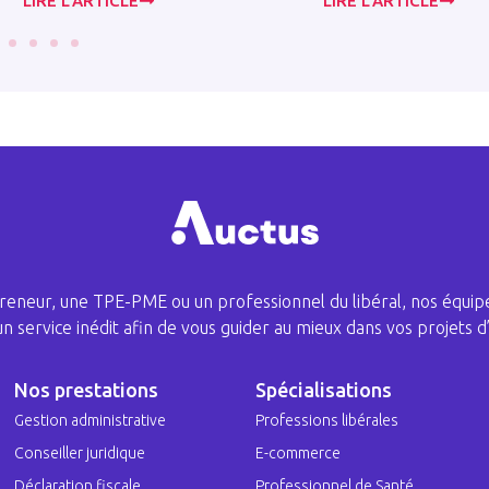
LIRE L’ARTICLE
LIRE L’ARTICLE
eneur, une TPE-PME ou un professionnel du libéral, nos équipe
 un service inédit afin de vous guider au mieux dans vos projets d’
Nos prestations
Spécialisations
Gestion administrative
Professions libérales
Conseiller juridique
E-commerce
Déclaration fiscale
Professionnel de Santé