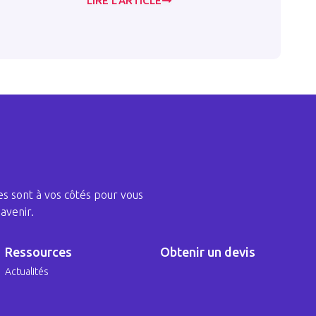
LIRE L’ARTICLE
LIRE L’A
s sont à vos côtés pour vous
avenir.
Ressources
Obtenir un devis
Actualités