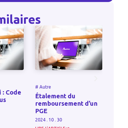
milaires
#
Autre
#
Autre
: Code
Étalement du
s
Faillit
remboursement d’un
comme
PGE
2023 . 06
2024 . 10 . 30