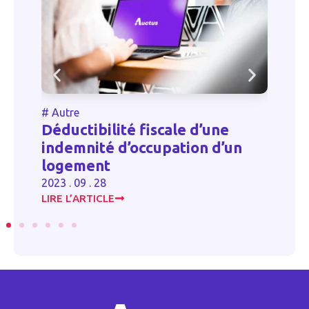
#
Autre
#
Déductibilité fiscale d’une
O
indemnité d’occupation d’un
p
logement
pr
2023 . 09 . 28
20
LIRE L’ARTICLE
LI