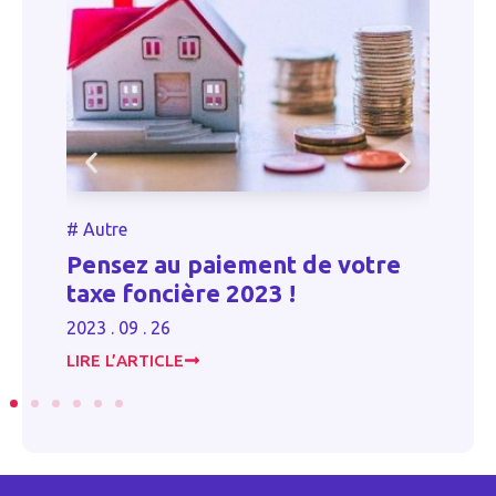
#
#
Autre
n
P
Pensez au paiement de votre
m
taxe foncière 2023 !
t
2023 . 09 . 26
20
LIRE L’ARTICLE
LI