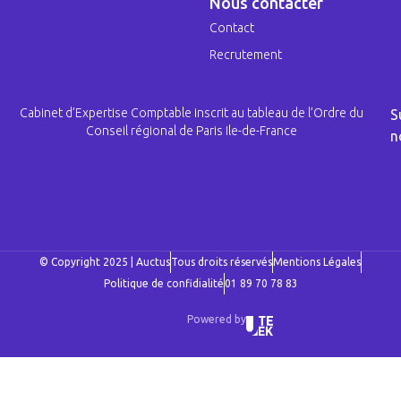
Nous contacter
Contact
Recrutement
Cabinet d’Expertise Comptable inscrit au tableau de l’Ordre du
S
Conseil régional de Paris Ile-de-France
n
© Copyright 2025 | Auctus
Tous droits réservés
Mentions Légales
Politique de confidialité
01 89 70 78 83
Powered by