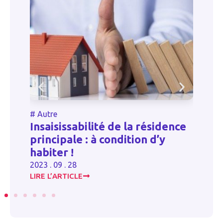
#
Autre
#
ne
Insaisissabilité de la résidence
T
ve
principale : à condition d’y
c
habiter !
le
2023 . 09 . 28
20
LIRE L’ARTICLE
LI