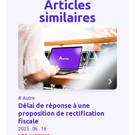
Articles
similaires
#
Autre
#
e
Délai de réponse à une
U
proposition de rectification
r
fiscale
m
2023 . 06 . 16
20