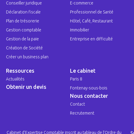
Conseiller juridique
E-commerce
Déclaration fiscale
Professionnel de Santé
Plan de trésorerie
Hôtel, Café, Restaurant
Gestion comptable
Immobilier
Gestion de la paie
Entreprise en difficulté
Création de Société
Créer un business plan
Ressources
Le cabinet
Actualités
Paris 8
Obtenir un devis
Fontenay-sous-bois
Nous contacter
Contact
Recrutement
Cabinet d’Expertise Comptable inscrit au tableau de l’Ordre du
S