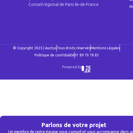
Conseil régional de Paris Ile-de-France
n
© Copyright 2025 | Auctus
Tous droits réservés
Mentions Légales
Politique de confidialité
01 89 70 78 83
Powered by
Parlons de votre projet
Un membre de notre équipe vous conseil et vous accompagne dans v