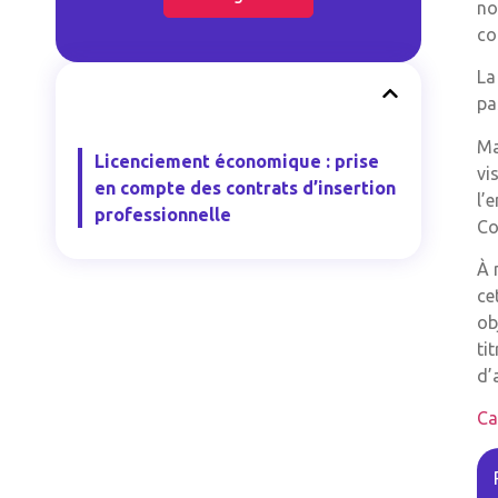
no
co
La
pa
Ma
Licenciement économique : prise
vi
en compte des contrats d’insertion
l’
professionnelle
Co
À 
ce
ob
ti
d’
Ca