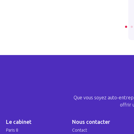
directoire d’une SA !
2023 
2024 . 10 . 30
LIRE L’ARTICLE
LIRE 
Que vous soyez auto-entrepr
offrir
Le cabinet
Nous contacter
Paris 8
Contact