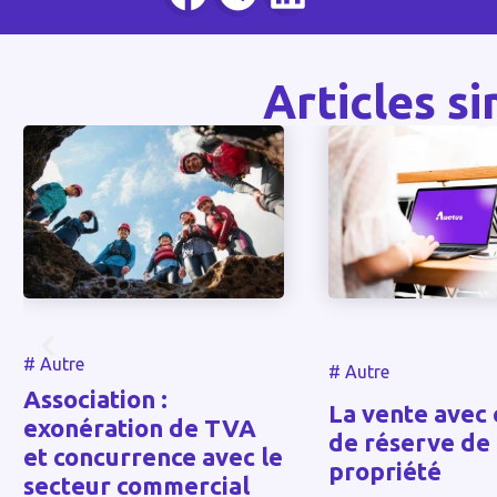
Articles si
re
#
Autre
ociation :
La vente avec claus
nération de TVA
de réserve de
concurrence avec le
propriété
teur commercial