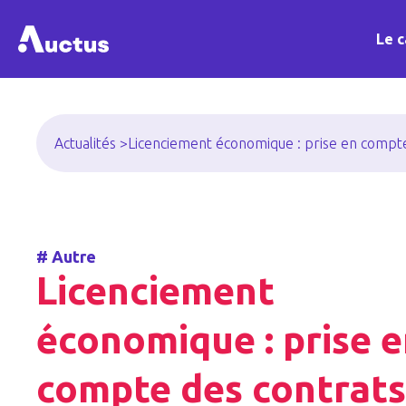
Le c
Actualités >
Licenciement économique : prise en compte 
#
Autre
Licenciement
économique : prise 
compte des contrats