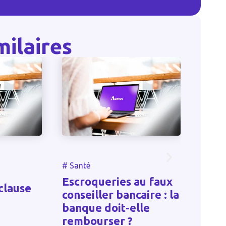
milaires
#
Santé
#
Autre
Escroqueries au faux
Association
e
conseiller bancaire : la
conditions
banque doit-elle
recevoir d
rembourser ?
libéralités