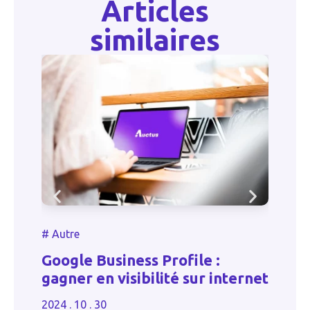
Articles
similaires
#
#
Autre
L
Google Business Profile :
m
gagner en visibilité sur internet
d
2024 . 10 . 30
20