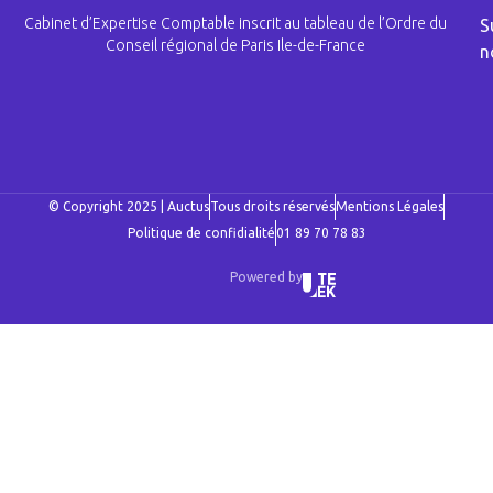
Cabinet d’Expertise Comptable inscrit au tableau de l’Ordre du
S
Conseil régional de Paris Ile-de-France
n
© Copyright 2025 | Auctus
Tous droits réservés
Mentions Légales
Politique de confidialité
01 89 70 78 83
Powered by