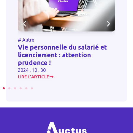
#
Autre
alarié et
Barèmes fiscaux de
tion
remboursement des frais
kilométriques
2023 . 06 . 16
LIRE L’ARTICLE