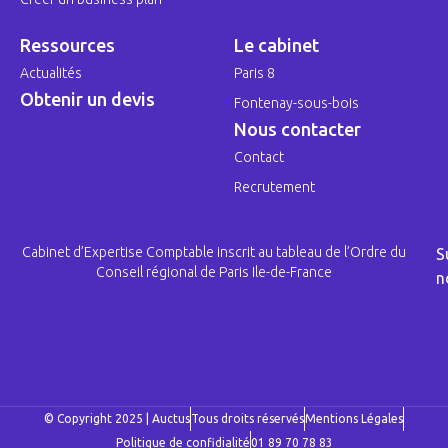
Ressources
Le cabinet
Actualités
Paris 8
Obtenir un devis
Fontenay-sous-bois
Nous contacter
Contact
Recrutement
Cabinet d’Expertise Comptable inscrit au tableau de l’Ordre du
S
Conseil régional de Paris Ile-de-France
n
© Copyright 2025 | Auctus
Tous droits réservés
Mentions Légales
Politique de confidialité
01 89 70 78 83