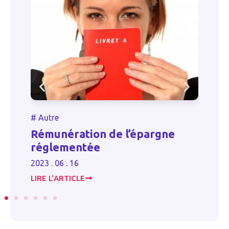
#
Autre
#
e
Rémunération de l’épargne
U
réglementée
s
2023 . 06 . 16
20
LIRE L’ARTICLE
LI