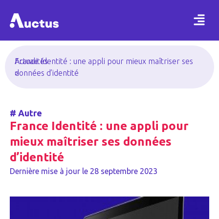
Actualités
France Identité : une appli pour mieux maîtriser ses
>
données d’identité
#
Autre
France Identité : une appli pour
mieux maîtriser ses données
d’identité
Dernière mise à jour le
28 septembre 2023