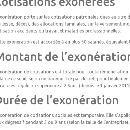
Cotisations exonérées
exonération porte sur les cotisations patronales dues au titre 
eillesse, décès), des allocations familiales, sur le versement mob
tisation accidents du travail et maladies professionnelles.
tte exonération est accordée à au plus 50 salariés, équivalent t
Montant de l’exonératio
exonération de cotisations est totale pour toute rémunération h
là de ce seuil, selon un barème fixé par décret, pour finalemen
raire est égale ou supérieure à 2 Smic (depuis le 1 janvier 2011)
Durée de l’exonération
exonération de cotisations sociales est temporaire. Elle s’appl
ux dégressif pendant 3 ou 9 ans (selon la taille de l’entreprise).