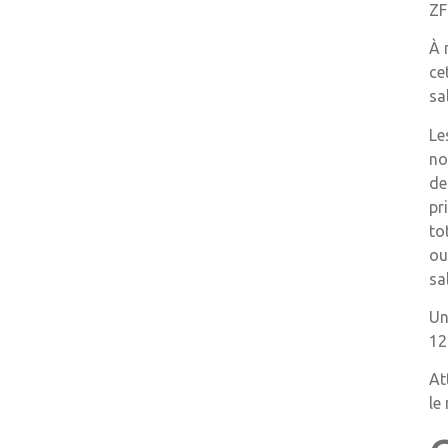
ZF
À 
ce
sa
Le
no
de
pr
to
ou
sa
Un
12
At
le