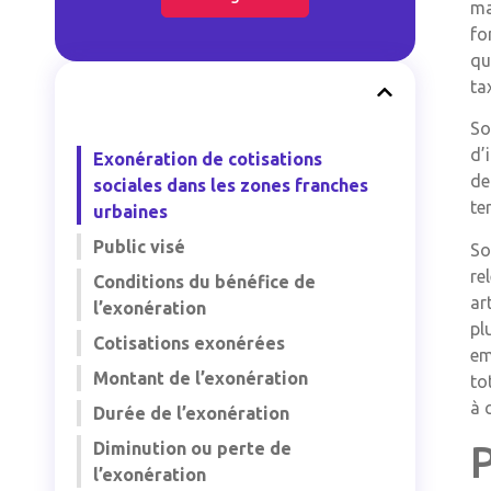
ma
fo
qu
ta
So
d’
Exonération de cotisations
de
sociales dans les zones franches
te
urbaines
Public visé
So
re
Conditions du bénéfice de
ar
l’exonération
pl
Cotisations exonérées
em
Montant de l’exonération
to
à 
Durée de l’exonération
P
Diminution ou perte de
l’exonération