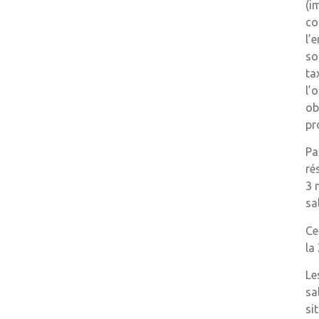
(i
co
l’
so
ta
l’
ob
pr
Pa
ré
3 
sa
Ce
la
Le
sa
si