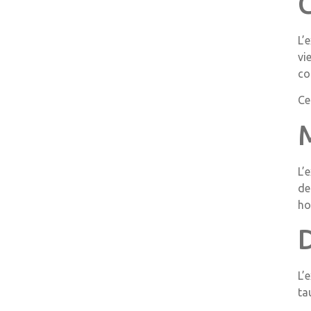
L’
vi
co
Ce
L’
de
ho
L’
ta