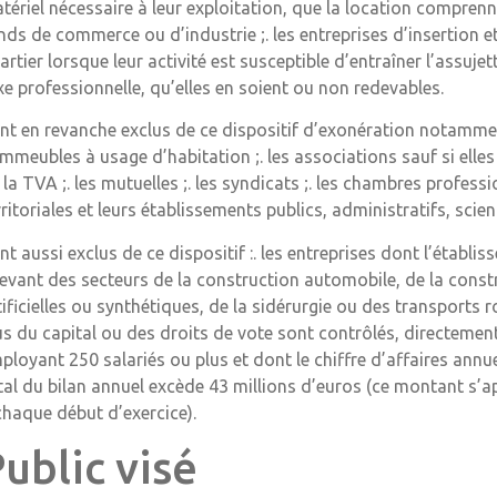
tériel nécessaire à leur exploitation, que la location compren
nds de commerce ou d’industrie ;. les entreprises d’insertion et 
artier lorsque leur activité est susceptible d’entraîner l’assujet
xe professionnelle, qu’elles en soient ou non redevables.
nt en revanche exclus de ce dispositif d’exonération notamment :
immeubles à usage d’habitation ;. les associations sauf si elle
 la TVA ;. les mutuelles ;. les syndicats ;. les chambres profession
rritoriales et leurs établissements publics, administratifs, scien
nt aussi exclus de ce dispositif :. les entreprises dont l’établi
levant des secteurs de la construction automobile, de la constru
tificielles ou synthétiques, de la sidérurgie ou des transports 
us du capital ou des droits de vote sont contrôlés, directemen
ployant 250 salariés ou plus et dont le chiffre d’affaires annu
tal du bilan annuel excède 43 millions d’euros (ce montant s’ap
chaque début d’exercice).
ublic visé