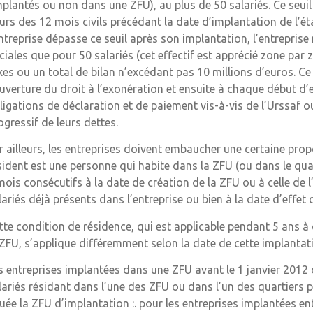
mplantés ou non dans une ZFU), au plus de 50 salariés. Ce seuil
urs des 12 mois civils précédant la date d’implantation de l’ét
entreprise dépasse ce seuil après son implantation, l’entrepris
ciales que pour 50 salariés (cet effectif est apprécié zone par z
xes ou un total de bilan n’excédant pas 10 millions d’euros. 
ouverture du droit à l’exonération et ensuite à chaque début d’
ligations de déclaration et de paiement vis-à-vis de l’Urssaf
ogressif de leurs dettes.
r ailleurs, les entreprises doivent embaucher une certaine pro
sident est une personne qui habite dans la ZFU (ou dans le quar
mois consécutifs à la date de création de la ZFU ou à celle de l
lariés déjà présents dans l’entreprise ou bien à la date d’effet 
tte condition de résidence, qui est applicable pendant 5 ans à
 ZFU, s’applique différemment selon la date de cette implantat
s entreprises implantées dans une ZFU avant le 1 janvier 201
lariés résidant dans l’une des ZFU ou dans l’un des quartiers pri
tuée la ZFU d’implantation :. pour les entreprises implantées e