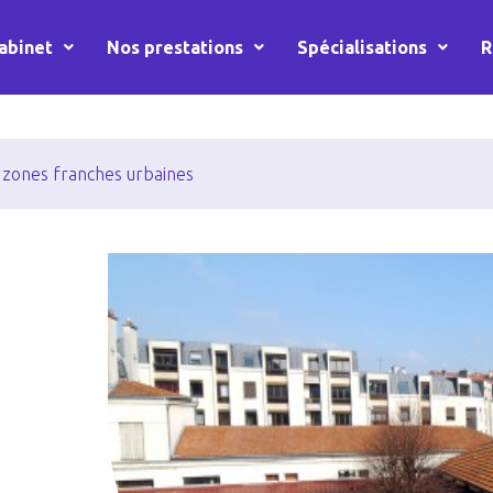
abinet
Nos prestations
Spécialisations
R
s zones franches urbaines