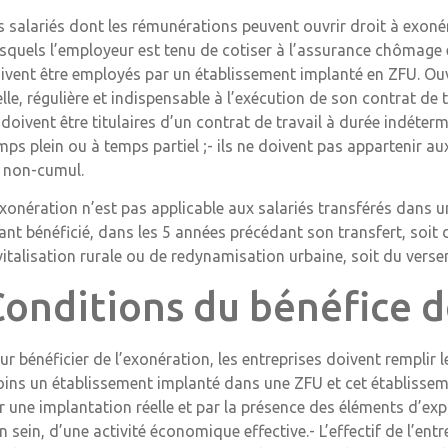
s salariés dont les rémunérations peuvent ouvrir droit à exonér
squels l’employeur est tenu de cotiser à l’assurance chômage et
ivent être employés par un établissement implanté en ZFU. Ouvre 
elle, régulière et indispensable à l’exécution de son contrat de
s doivent être titulaires d’un contrat de travail à durée indét
mps plein ou à temps partiel ;- ils ne doivent pas appartenir aux
 non-cumul.
exonération n’est pas applicable aux salariés transférés dans 
ant bénéficié, dans les 5 années précédant son transfert, soit 
vitalisation rurale ou de redynamisation urbaine, soit du vers
Conditions du bénéfice d
ur bénéficier de l’exonération, les entreprises doivent remplir l
ins un établissement implanté dans une ZFU et cet établissem
r une implantation réelle et par la présence des éléments d’exp
n sein, d’une activité économique effective.- L’effectif de l’en