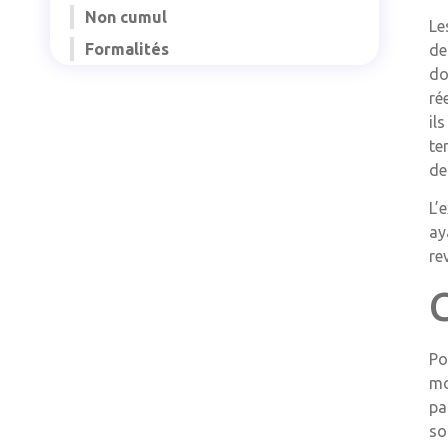
Non cumul
Le
Formalités
de
do
ré
il
te
de
L’
ay
re
Po
mo
pa
so