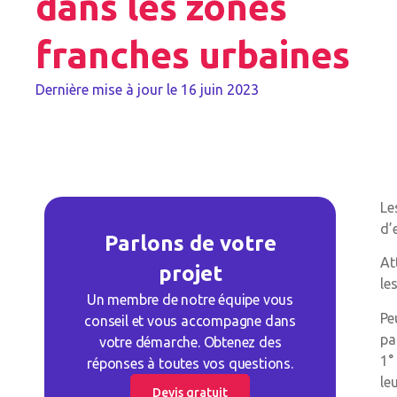
dans les zones
franches urbaines
Dernière mise à jour le
16 juin 2023
Le
d’
Parlons de votre
At
projet
le
Un membre de notre équipe vous
Pe
conseil et vous accompagne dans
pa
votre démarche. Obtenez des
1°
réponses à toutes vos questions.
le
Devis gratuit