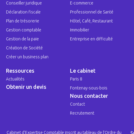
Conseiller juridique
E-commerce
Déclaration fiscale
Professionnel de Santé
Plan de trésorerie
Hôtel, Café, Restaurant
Gestion comptable
Immobilier
Gestion de la paie
Entreprise en difficulté
Création de Société
Créer un business plan
Ressources
Le cabinet
Actualités
Paris 8
Obtenir un devis
Fontenay-sous-bois
Nous contacter
Contact
Recrutement
Cabinet d’Expertise Comptable inscrit au tableau de l’Ordre du
S