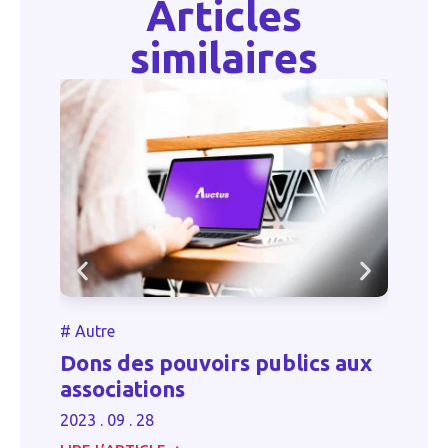
Articles
similaires
#
#
Autre
P
Dons des pouvoirs publics aux
fi
associations
3
2023 . 09 . 28
20