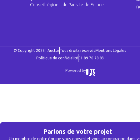
Conseil régional de Paris Ile-de-France
n
© Copyright 2025 | Auctus
Tous droits réservés
Mentions Légales
Politique de confidialité
01 89 70 78 83
Powered by
Parlons de votre projet
Un membre de notre équipe vous conseil et vous accompagne dans v