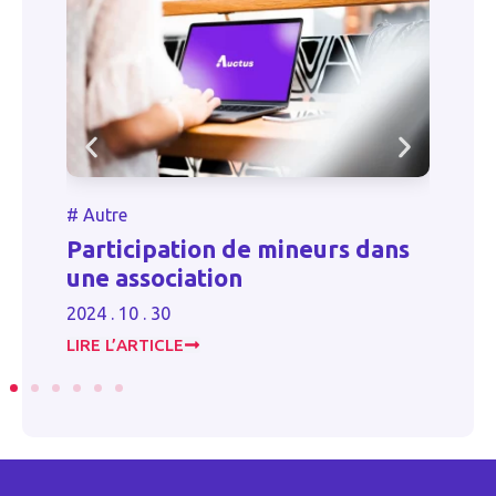
#
Autre
#
Participation de mineurs dans
es
P
une association
20
2024 . 10 . 30
LIRE L’ARTICLE
LI