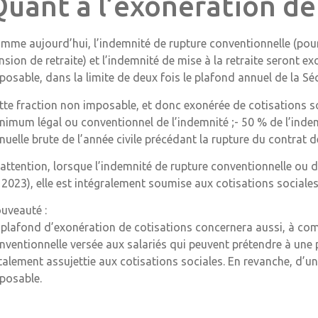
Quant à l’exonération de
mme aujourd’hui, l’indemnité de rupture conventionnelle (pour
nsion de retraite) et l’indemnité de mise à la retraite seront e
posable, dans la limite de deux fois le plafond annuel de la Séc
tte fraction non imposable, et donc exonérée de cotisations so
nimum légal ou conventionnel de l’indemnité ;- 50 % de l’indem
nuelle brute de l’année civile précédant la rupture du contrat de
 attention, lorsque l’indemnité de rupture conventionnelle ou d
 2023), elle est intégralement soumise aux cotisations sociale
uveauté :
 plafond d’exonération de cotisations concernera aussi, à com
nventionnelle versée aux salariés qui peuvent prétendre à une p
talement assujettie aux cotisations sociales. En revanche, d’un
posable.