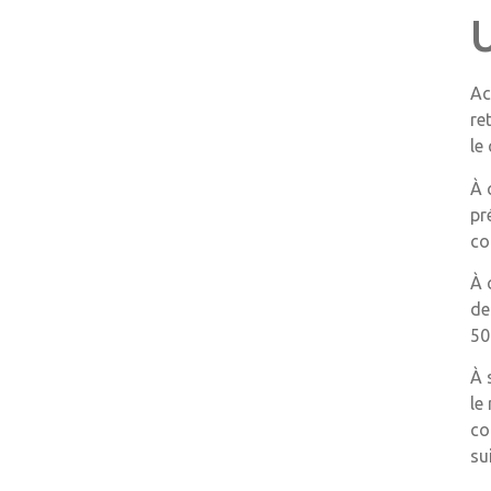
Ac
re
le
À 
pr
co
À 
de
50
À 
le
co
su