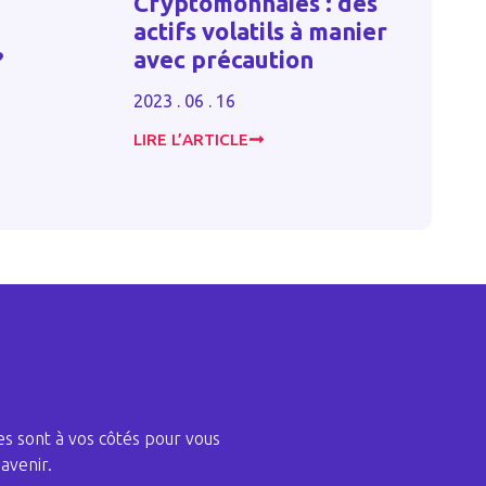
Cryptomonnaies : des
l’augmen
actifs volatils à manier
rémunér
avec précaution
directeu
SA ?
2023 . 06 . 16
2024 . 10 . 3
LIRE L’ARTICLE
LIRE L’ARTIC
s sont à vos côtés pour vous
avenir.