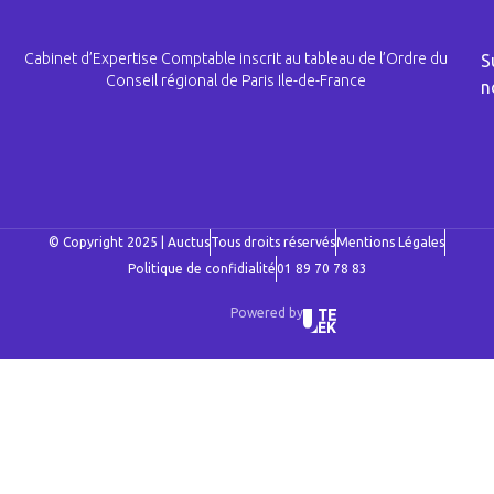
Cabinet d’Expertise Comptable inscrit au tableau de l’Ordre du
S
Conseil régional de Paris Ile-de-France
n
© Copyright 2025 | Auctus
Tous droits réservés
Mentions Légales
Politique de confidialité
01 89 70 78 83
Powered by