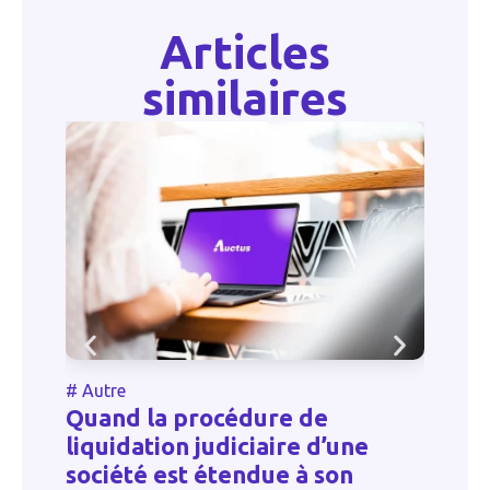
Articles
similaires
#
Autre
#
Quand la procédure de
L
liquidation judiciaire d’une
té
p
société est étendue à son
d