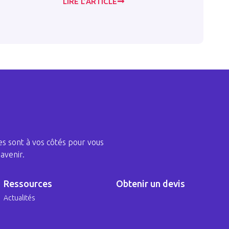
LIRE L’ARTICLE
LIRE L
s sont à vos côtés pour vous
avenir.
Ressources
Obtenir un devis
Actualités