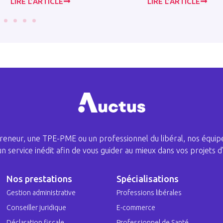
LIRE L’ARTICLE
LIRE L’ARTICLE
eneur, une TPE-PME ou un professionnel du libéral, nos équipe
 un service inédit afin de vous guider au mieux dans vos projets d’
Nos prestations
Spécialisations
Gestion administrative
Professions libérales
Conseiller juridique
E-commerce
Déclaration fiscale
Professionnel de Santé