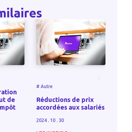
milaires
#
Autr
#
Autre
Loi 
ration
les 
ut de
Réductions de prix
nouv
impôt
accordées aux salariés
pour
prof
2024 . 10 . 30
2023 . 