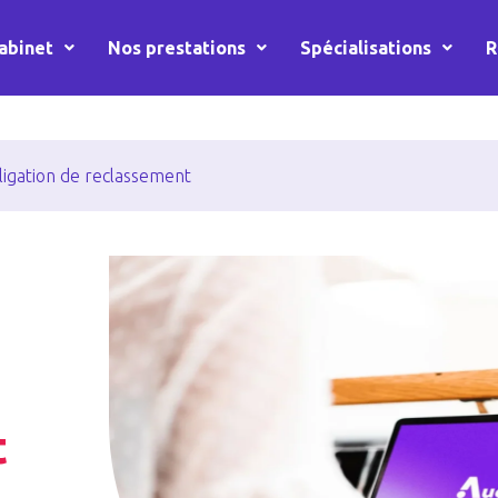
abinet
Nos prestations
Spécialisations
R
igation de reclassement
t