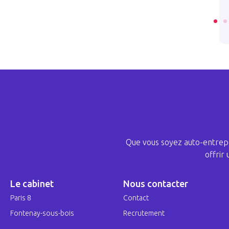
ICLE
LIRE L’ARTICLE
Que vous soyez auto-entrepr
offrir
Le cabinet
Nous contacter
Paris 8
Contact
Fontenay-sous-bois
Recrutement