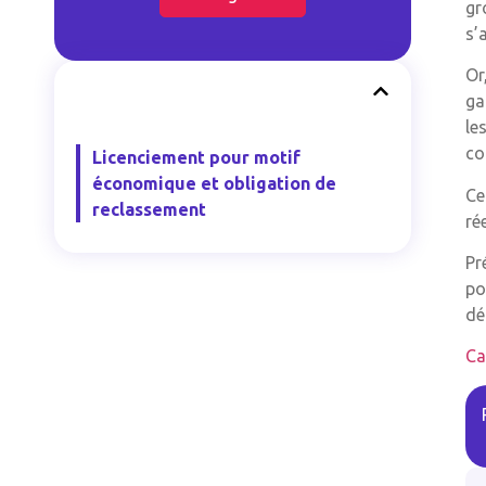
gr
s’
Or
ga
le
co
Licenciement pour motif
économique et obligation de
Ce
reclassement
ré
Pr
po
dé
Ca