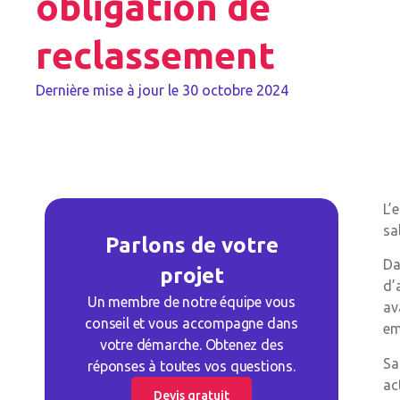
obligation de
reclassement
Dernière mise à jour le
30 octobre 2024
L’
sa
Parlons de votre
Da
projet
d’
Un membre de notre équipe vous
av
conseil et vous accompagne dans
em
votre démarche. Obtenez des
Sa
réponses à toutes vos questions.
ac
Devis gratuit