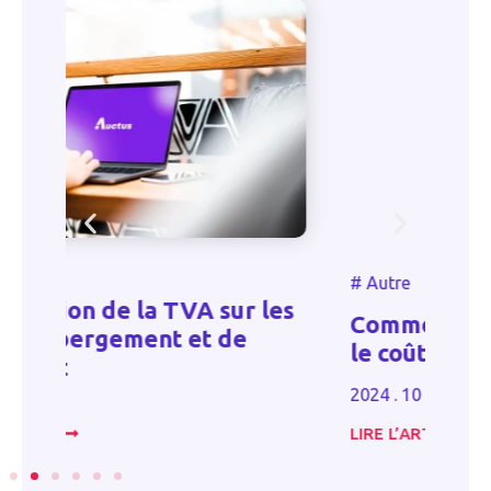
#
#
Autre
T
s
Comment déduire fiscalement
l’
le coût de vos travaux ?
a
l
2024 . 10 . 30
20
LIRE L’ARTICLE
LI