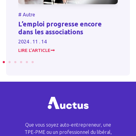
#
Autre
Transmission d’entreprise aux
re
proches : vers un renforcement
de l’abattement fiscal
2023 . 12 . 07
LIRE L’ARTICLE
Que vous soyez auto-entrepreneur, une
TPE-PME ou un professionnel du libéral,