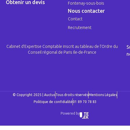
Obtenir un devis
Fontenay-sous-bois
Nous contacter
Contact
Recrutement
Cabinet d’Expertise Comptable inscrit au tableau de l’Ordre du
S
Conseil régional de Paris Ile-de-France
n
© Copyright 2025 | Auctus
Tous droits réservés
Mentions Légales
Politique de confidialité
01 89 70 78 83
Powered by