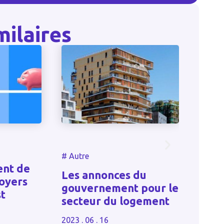
milaires
#
Autr
#
Autre
Quan
ent de
Les annonces du
de l
loyers
gouvernement pour le
judic
st
secteur du logement
soci
son 
2023 . 06 . 16