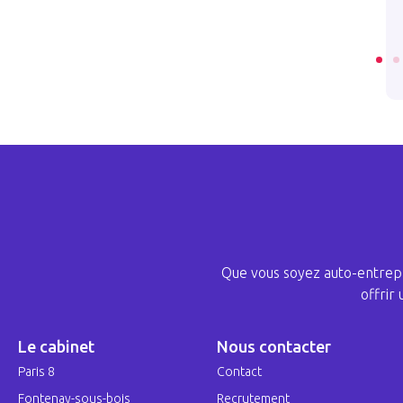
ICLE
LIRE L’ARTICLE
Que vous soyez auto-entrepr
offrir
Le cabinet
Nous contacter
Paris 8
Contact
Fontenay-sous-bois
Recrutement