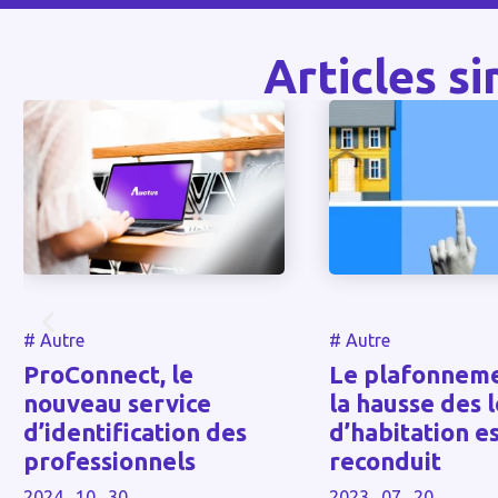
Articles si
#
Autre
#
Autre
ProConnect, le
Le plafonnem
nouveau service
la hausse des 
d’identification des
d’habitation e
professionnels
reconduit
2024 . 10 . 30
2023 . 07 . 20