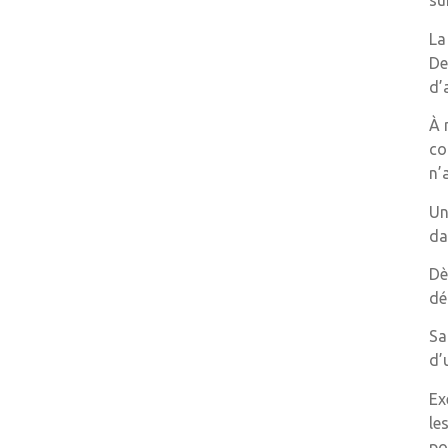
su
La
De
d’
À 
co
n’
Un
da
Dè
dé
Sa
d’
Ex
le
po