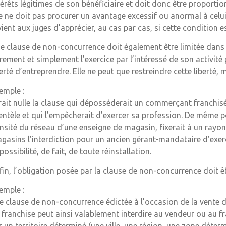
térêts légitimes de son bénéficiaire et doit donc être proportion
le ne doit pas procurer un avantage excessif ou anormal à celui a
vient aux juges d’apprécier, au cas par cas, si cette condition es
e clause de non-concurrence doit également être limitée dans so
rement et simplement l’exercice par l’intéressé de son activité 
berté d’entreprendre. Elle ne peut que restreindre cette liberté, 
emple :
rait nulle la clause qui déposséderait un commerçant franchis
ientèle et qui l’empêcherait d’exercer sa profession. De même 
nsité du réseau d’une enseigne de magasin, fixerait à un rayo
gasins l’interdiction pour un ancien gérant-mandataire d’exerce
possibilité, de fait, de toute réinstallation.
fin, l’obligation posée par la clause de non-concurrence doit ê
emple :
e clause de non-concurrence édictée à l’occasion de la vente 
 franchise peut ainsi valablement interdire au vendeur ou au fr