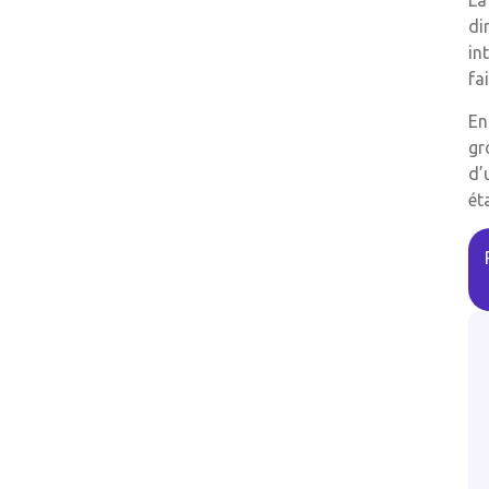
La
di
in
fa
En
gr
d’
ét