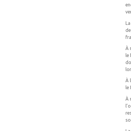
en
ve
La
de
fr
À 
le
do
lo
À 
le
À 
l’
re
so