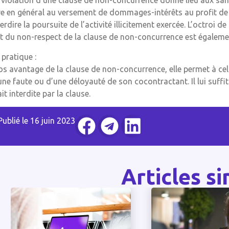
 violation d’une clause de non-concurrence donne lieu aux sanct
re en général au versement de dommages-intérêts au profit de c
terdire la poursuite de l’activité illicitement exercée. L’octro
it du non-respect de la clause de non-concurrence est égaleme
 pratique :
os avantage de la clause de non-concurrence, elle permet à celu
une faute ou d’une déloyauté de son cocontractant. Il lui suffit 
ait interdite par la clause.
Publié le
16 juin 2023
Articles si