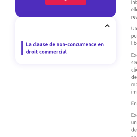
in
el
re
Un
pu
li
La clause de non-concurrence en
droit commercial
Ex
se
cl
de
ma
im
En
Ex
un
de