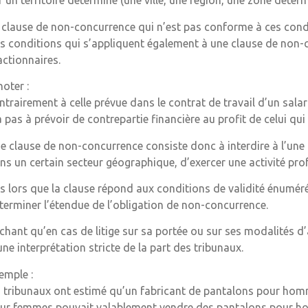
r un territoire déterminé (une ville, une région, une zone déte
 clause de non-concurrence qui n’est pas conforme à ces condit
s conditions qui s’appliquent également à une clause de non-
actionnaires.
noter :
ntrairement à celle prévue dans le contrat de travail d’un sal
a pas à prévoir de contrepartie financière au profit de celui qui
e clause de non-concurrence consiste donc à interdire à l’une
ns un certain secteur géographique, d’exercer une activité prof
s lors que la clause répond aux conditions de validité énumérée
terminer l’étendue de l’obligation de non-concurrence.
chant qu’en cas de litige sur sa portée ou sur ses modalités d’
une interprétation stricte de la part des tribunaux.
emple :
s tribunaux ont estimé qu’un fabricant de pantalons pour hom
ur femmes pouvait valablement vendre des pantalons pour hom