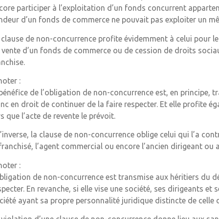
core participer à l’exploitation d’un fonds concurrent apparten
ndeur d’un fonds de commerce ne pouvait pas exploiter un mê
 clause de non-concurrence profite évidemment à celui pour lequ
 vente d’un fonds de commerce ou de cession de droits sociaux
anchise.
noter :
 bénéfice de l’obligation de non-concurrence est, en principe, t
nc en droit de continuer de la faire respecter. Et elle profi
rs que l’acte de revente le prévoit.
l’inverse, la clause de non-concurrence oblige celui qui l’a co
 franchisé, l’agent commercial ou encore l’ancien dirigeant ou
noter :
obligation de non-concurrence est transmise aux héritiers du d
specter. En revanche, si elle vise une société, ses dirigeants et 
ciété ayant sa propre personnalité juridique distincte de celle