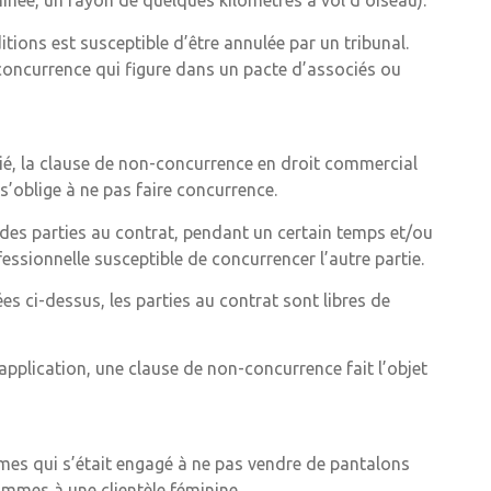
rminée, un rayon de quelques kilomètres à vol d’oiseau).
ions est susceptible d’être annulée par un tribunal.
concurrence qui figure dans un pacte d’associés ou
arié, la clause de non-concurrence en droit commercial
 s’oblige à ne pas faire concurrence.
 des parties au contrat, pendant un certain temps et/ou
essionnelle susceptible de concurrencer l’autre partie.
s ci-dessus, les parties au contrat sont libres de
application, une clause de non-concurrence fait l’objet
mes qui s’était engagé à ne pas vendre de pantalons
mes à une clientèle féminine.