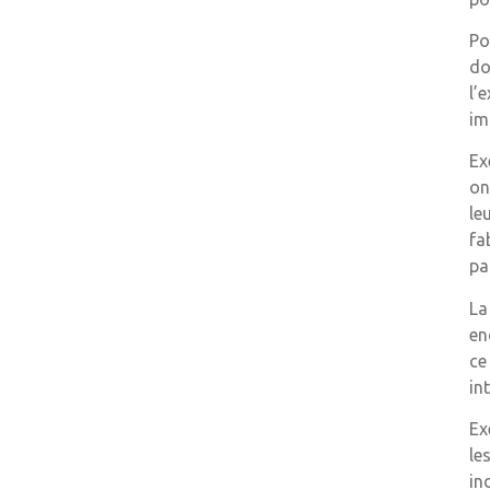
Po
do
l’
im
Ex
on
le
fa
pa
La
en
ce
in
Ex
le
in