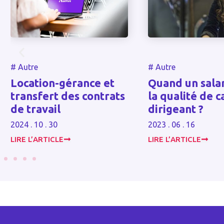
#
Santé
#
Autre
Qui doit prouv
Quand un salarié a-t-il
l’irrégularité 
la qualité de cadre
l’assemblée g
dirigeant ?
d’une associati
2023 . 06 . 16
2024 . 11 . 27
LIRE L’ARTICLE
LIRE L’ARTICLE