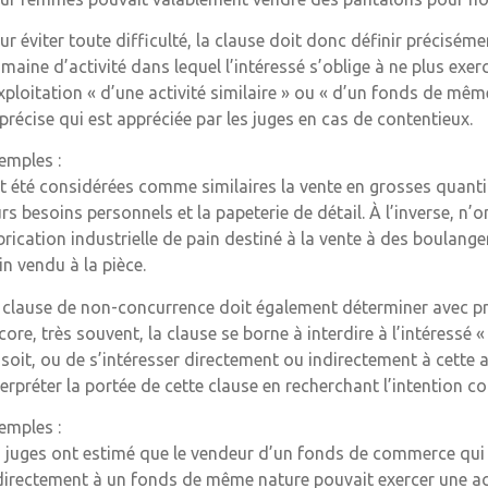
ur éviter toute difficulté, la clause doit donc définir précisémen
maine d’activité dans lequel l’intéressé s’oblige à ne plus exerc
exploitation « d’une activité similaire » ou « d’un fonds de même
précise qui est appréciée par les juges en cas de contentieux.
emples :
t été considérées comme similaires la vente en grosses quantit
urs besoins personnels et la papeterie de détail. À l’inverse, n’
brication industrielle de pain destiné à la vente à des boulange
in vendu à la pièce.
 clause de non-concurrence doit également déterminer avec pré
core, très souvent, la clause se borne à interdire à l’intéressé
 soit, ou de s’intéresser directement ou indirectement à cette act
terpréter la portée de cette clause en recherchant l’intention 
emples :
s juges ont estimé que le vendeur d’un fonds de commerce qui s
directement à un fonds de même nature pouvait exercer une ac