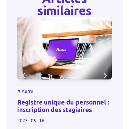
similaires
#
Autre
#
Registre unique du personnel :
D
inscription des stagiaires
L
2023 . 06 . 16
20