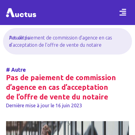
Actualités
Pas de paiement de commission d’agence en cas
>
d’acceptation de l’offre de vente du notaire
#
Autre
Pas de paiement de commission
d’agence en cas d’acceptation
de l’offre de vente du notaire
Dernière mise à jour le
16 juin 2023