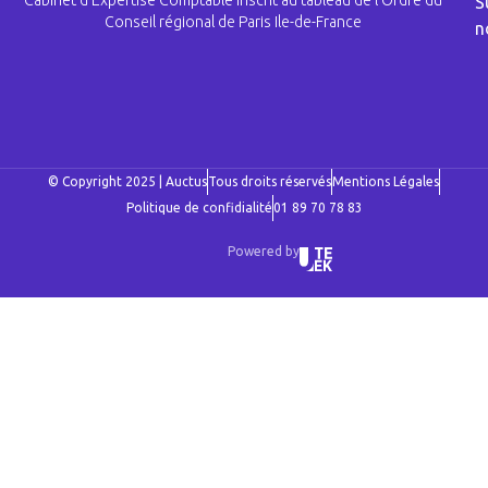
Cabinet d’Expertise Comptable inscrit au tableau de l’Ordre du
S
Conseil régional de Paris Ile-de-France
n
© Copyright 2025 | Auctus
Tous droits réservés
Mentions Légales
Politique de confidialité
01 89 70 78 83
Powered by