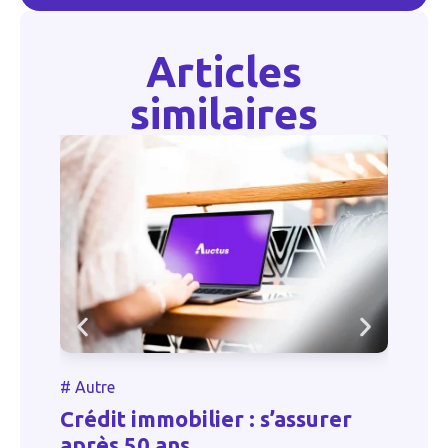
Articles
similaires
#
#
Autre
A
Crédit immobilier : s’assurer
a
après 50 ans