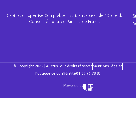
Cabinet d’Expertise Comptable inscrit au tableau de l’Ordre du
S
Conseil régional de Paris Ile-de-France
n
© Copyright 2025 | Auctus
Tous droits réservés
Mentions Légales
Politique de confidialité
01 89 70 78 83
Powered by