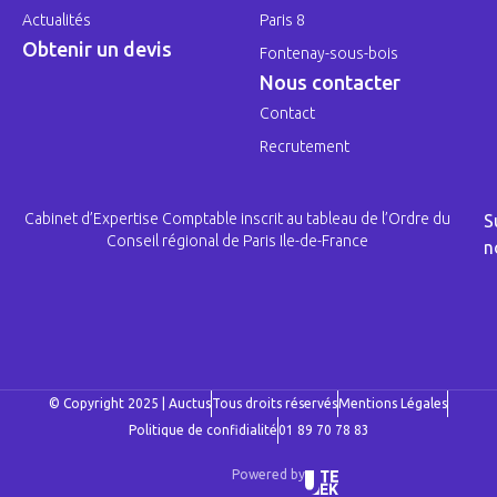
Actualités
Paris 8
Obtenir un devis
Fontenay-sous-bois
Nous contacter
Contact
Recrutement
Cabinet d’Expertise Comptable inscrit au tableau de l’Ordre du
S
Conseil régional de Paris Ile-de-France
n
© Copyright 2025 | Auctus
Tous droits réservés
Mentions Légales
Politique de confidialité
01 89 70 78 83
Powered by