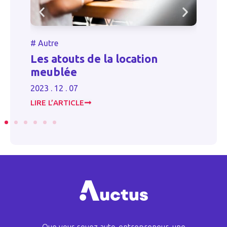
#
A
#
Autre
Ex
Les atouts de la location
mo
meublée
ai
2023 . 12 . 07
2024
LIRE L’ARTICLE
LIR