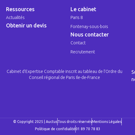
Ressources
Le cabinet
Actualités
Paris 8
Obtenir un devis
Fontenay-sous-bois
Nous contacter
Contact
Recrutement
Cabinet d’Expertise Comptable inscrit au tableau de l’Ordre du
S
Conseil régional de Paris Ile-de-France
n
© Copyright 2025 | Auctus
Tous droits réservés
Mentions Légales
Politique de confidialité
01 89 70 78 83