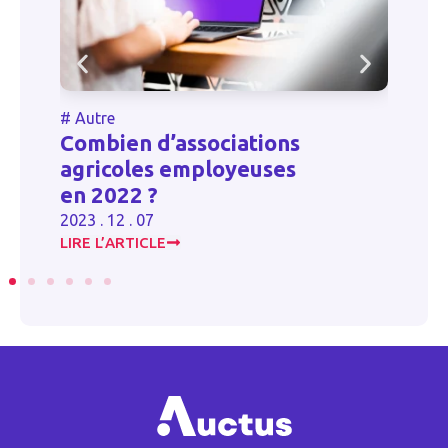
#
Autre
#
Autr
Combien d’associations
Form
agricoles employeuses
l’emb
en 2022 ?
Franc
2023 . 12 . 07
2024 . 1
LIRE L’ARTICLE
LIRE L’