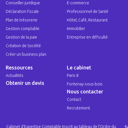
Conseiller juridique
E-commerce
Déclaration fiscale
Professionnel de Santé
Plan de trésorerie
Hôtel, Café, Restaurant
Gestion comptable
Immobilier
Gestion de la paie
Entreprise en difficulté
Création de Société
Créer un business plan
Ressources
Le cabinet
Actualités
Paris 8
Obtenir un devis
Fontenay-sous-bois
Nous contacter
Contact
Recrutement
Cabinet d’Expertise Comptable inscrit au tableau de l’Ordre du
S