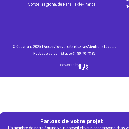
Conseil régional de Paris Ile-de-France
n
© Copyright 2025 | Auctus
Tous droits réservés
Mentions Légales
Politique de confidialité
01 89 70 78 83
Powered by
Parlons de votre projet
Un membre de notre équipe vous conseil et vous accompagne dans v