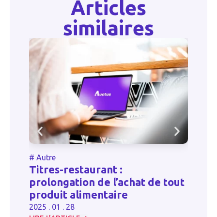
Articles
similaires
#
Autre
#
Titres-restaurant :
P
prolongation de l’achat de tout
l
produit alimentaire
20
2025 . 01 . 28