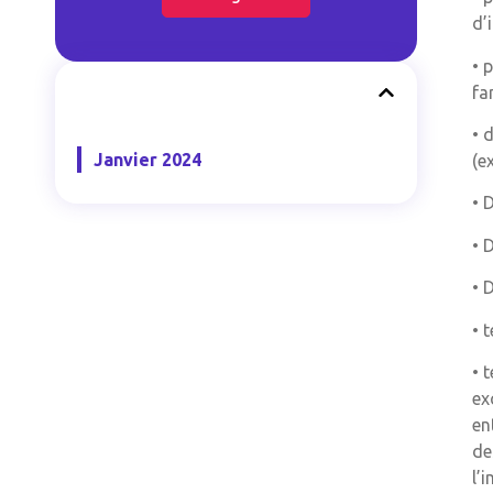
d’
• 
fa
• 
Janvier 2024
(e
• 
• 
• 
• 
• 
ex
en
de
l’