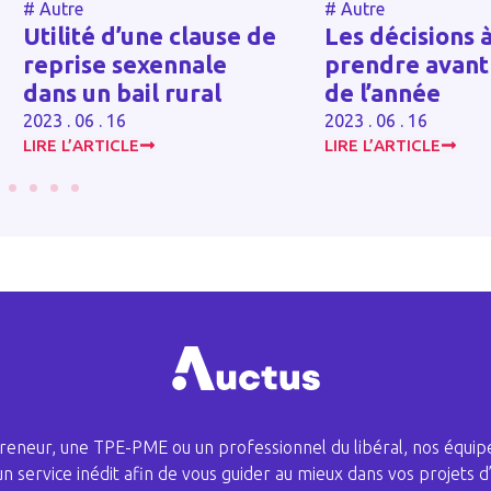
#
Autre
#
Autre
Utilité d’une clause de
Les décisions à
reprise sexennale
prendre avant la 
dans un bail rural
de l’année
2023 . 06 . 16
2023 . 06 . 16
LIRE L’ARTICLE
LIRE L’ARTICLE
eneur, une TPE-PME ou un professionnel du libéral, nos équipe
 un service inédit afin de vous guider au mieux dans vos projets d’