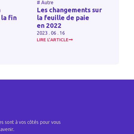
#
Autre
#
Autre
Les changements sur
Quand 
fin
la feuille de paie
en rem
en 2022
plusie
2023 . 06 . 16
2023 . 06 .
LIRE L’ARTICLE
LIRE L’ART
s sont à vos côtés pour vous
avenir.