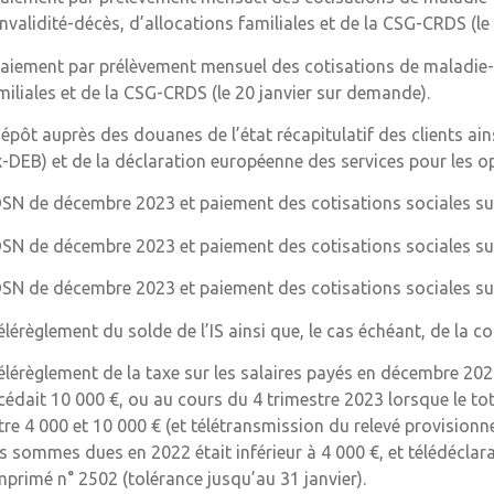
invalidité-décès, d’allocations familiales et de la CSG-CRDS (l
paiement par prélèvement mensuel des cotisations de maladie-m
miliales et de la CSG-CRDS (le 20 janvier sur demande).
dépôt auprès des douanes de l’état récapitulatif des clients ain
x-DEB) et de la déclaration européenne des services pour les 
DSN de décembre 2023 et paiement des cotisations sociales sur 
DSN de décembre 2023 et paiement des cotisations sociales su
DSN de décembre 2023 et paiement des cotisations sociales su
télérèglement du solde de l’IS ainsi que, le cas échéant, de la co
télérèglement de la taxe sur les salaires payés en décembre 20
cédait 10 000 €, ou au cours du 4 trimestre 2023 lorsque le t
tre 4 000 et 10 000 € (et télétransmission du relevé provisionn
s sommes dues en 2022 était inférieur à 4 000 €, et télédéclar
imprimé n° 2502 (tolérance jusqu’au 31 janvier).