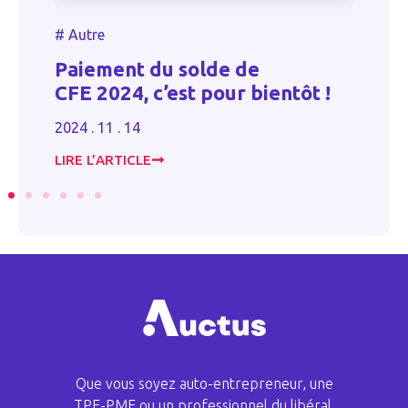
#
#
Autre
M
Paiement du solde de
d
CFE 2024, c’est pour bientôt !
d
i
2024 . 11 . 14
20
LIRE L’ARTICLE
LI
Que vous soyez auto-entrepreneur, une
TPE-PME ou un professionnel du libéral,