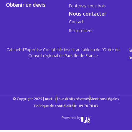
Obtenir un devis
Fontenay-sous-bois
Nous contacter
Contact
Recrutement
Cabinet d’Expertise Comptable inscrit au tableau de l’Ordre du
S
Conseil régional de Paris Ile-de-France
n
© Copyright 2025 | Auctus
Tous droits réservés
Mentions Légales
Politique de confidialité
01 89 70 78 83
Powered by