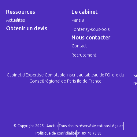
Ressources
Le cabinet
Actualités
Paris 8
Obtenir un devis
Fontenay-sous-bois
Nous contacter
Contact
Recrutement
Cabinet d’Expertise Comptable inscrit au tableau de l’Ordre du
S
Conseil régional de Paris Ile-de-France
n
© Copyright 2025 | Auctus
Tous droits réservés
Mentions Légales
Politique de confidialité
01 89 70 78 83