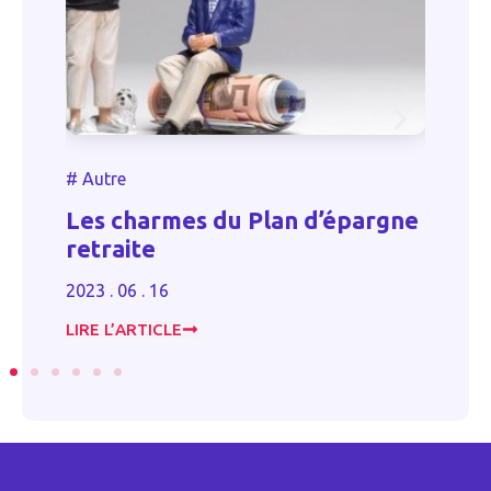
#
Autre
#
Les charmes du Plan d’épargne
U
retraite
in
2023 . 06 . 16
20
LIRE L’ARTICLE
LI