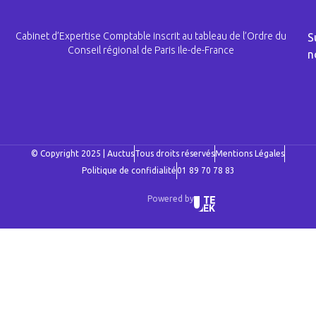
Cabinet d’Expertise Comptable inscrit au tableau de l’Ordre du
S
Conseil régional de Paris Ile-de-France
n
© Copyright 2025 | Auctus
Tous droits réservés
Mentions Légales
Politique de confidialité
01 89 70 78 83
Powered by