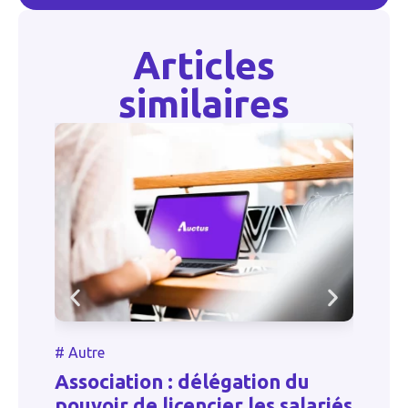
Articles
similaires
#
Autre
#
Association : délégation du
T
pouvoir de licencier les salariés