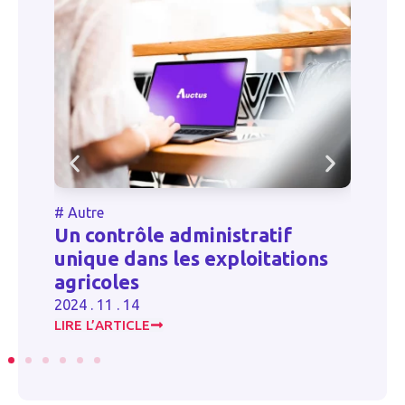
#
Autre
#
Un contrôle administratif
-
N
unique dans les exploitations
b
agricoles
20
2024 . 11 . 14
LIRE L’ARTICLE
LI