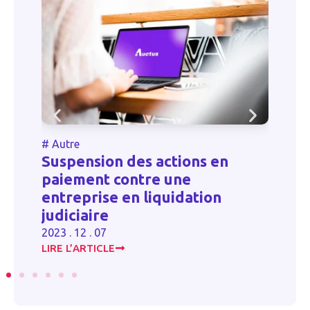
Autre
#
Autre
uspension des actions en
aiement contre une
Document
treprise en liquidation
des risqu
diciaire
2023 . 06 . 16
3 . 12 . 07
RE L’ARTICLE
LIRE L’ARTICL