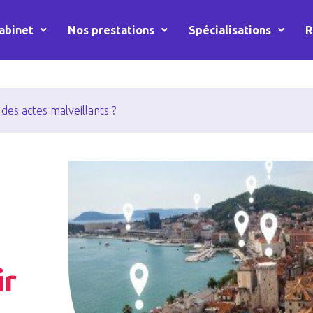
abinet
Nos prestations
Spécialisations
R
es actes malveillants ?
ir