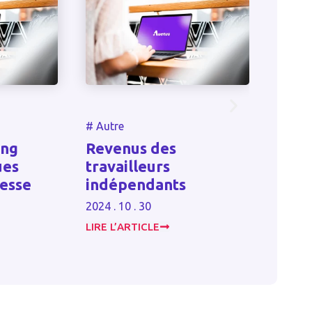
#
Autre
#
Autr
ing
Revenus des
Droit
ues
travailleurs
juri
lesse
indépendants
une 
2024 . 10 . 30
2024 . 
LIRE L’ARTICLE
LIRE L