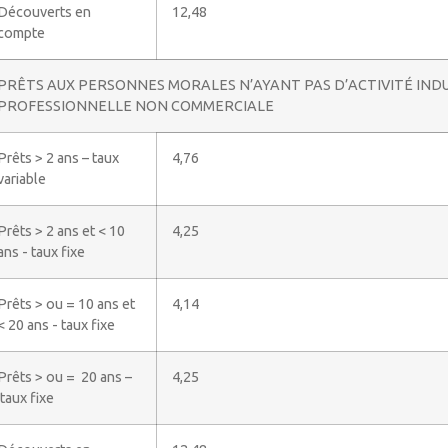
Découverts en
12,48
compte
PRÊTS AUX PERSONNES MORALES N’AYANT PAS D’ACTIVITÉ INDU
PROFESSIONNELLE NON COMMERCIALE
Prêts > 2 ans – taux
4,76
variable
Prêts > 2 ans et < 10
4,25
ans - taux fixe
Prêts > ou = 10 ans et
4,14
< 20 ans - taux fixe
Prêts > ou = 20 ans –
4,25
taux fixe