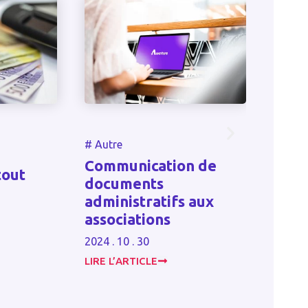
#
Autre
#
Autr
Communication de
tout
Tran
documents
entr
administratifs aux
exon
associations
2023 . 
2024 . 10 . 30
LIRE L’ARTICLE
LIRE L