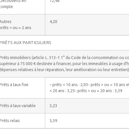
Découverts en
12,48
compte
Autres
4,20
prêts < ou = 2 ans
PRÊTS AUX PARTICULIERS
Prêts immobiliers (article L. 313-1 1° du Code de la consommation ou c
supérieur à 75 000 € destinée à financer, pour les immeubles à usage d’h
dépenses relatives à leur réparation, leur amélioration ou leur entretien
Prêts à taux fixe
– prêts < 10 ans : 2,93- prêts > ou = 10 ans e
< 20 ans : 3,25- prêts > ou = 20 ans : 3,39
Prêts à taux variable
3,23
Prêts relais
3,39