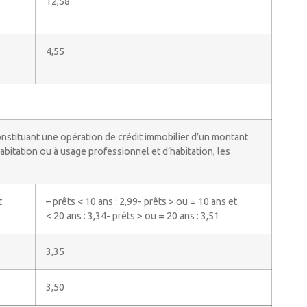
12,58
4,55
onstituant une opération de crédit immobilier d’un montant
abitation ou à usage professionnel et d’habitation, les
)
t
– prêts < 10 ans : 2,99- prêts > ou = 10 ans et
< 20 ans : 3,34- prêts > ou = 20 ans : 3,51
3,35
3,50