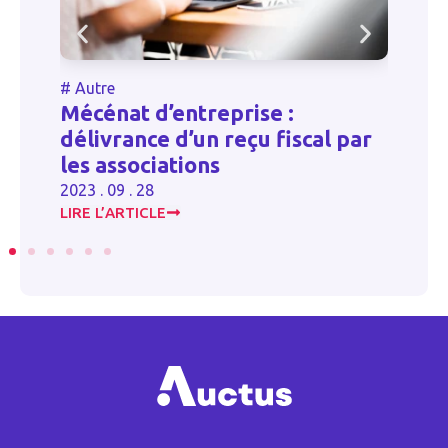
#
Autre
#
Mécénat d’entreprise :
C
délivrance d’un reçu fiscal par
d
les associations
p
2023 . 09 . 28
20
LIRE L’ARTICLE
LI