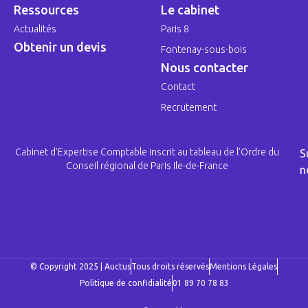
Ressources
Le cabinet
Actualités
Paris 8
Obtenir un devis
Fontenay-sous-bois
Nous contacter
Contact
Recrutement
Cabinet d’Expertise Comptable inscrit au tableau de l’Ordre du
S
Conseil régional de Paris Ile-de-France
n
© Copyright 2025 | Auctus
Tous droits réservés
Mentions Légales
Politique de confidialité
01 89 70 78 83