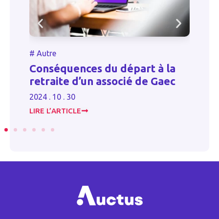
#
Autr
#
Autre
Prélè
Conséquences du départ à la
pens
retraite d’un associé de Gaec
chan
2024 . 10 . 30
2023 . 1
LIRE L’ARTICLE
LIRE L’