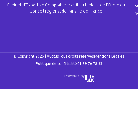
Cabinet d’Expertise Comptable inscrit au tableau de l’Ordre du
S
Conseil régional de Paris Ile-de-France
n
© Copyright 2025 | Auctus
Tous droits réservés
Mentions Légales
Politique de confidialité
01 89 70 78 83
Powered by