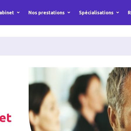
abinet
Nos prestations
Spécialisations
R
et