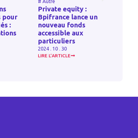
#
Autre
#
Autr
ns
Private equity :
s pour
Bpifrance lance un
L’eu
és :
nouveau fonds
enta
ations
accessible aux
prép
particuliers
2023 . 
2024 . 10 . 30
LIRE L’ARTICLE
LIRE L