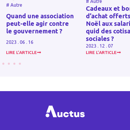
#
Autre
#
Autre
Cadeaux et bo
Quand une association
d’achat offert
peut-elle agir contre
Noël aux salari
le gouvernement ?
quid des cotis
sociales ?
2023 . 06 . 16
2023 . 12 . 07
LIRE L’ARTICLE
LIRE L’ARTICLE