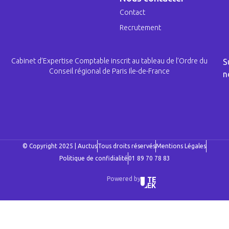
Contact
Recrutement
Cabinet d’Expertise Comptable inscrit au tableau de l’Ordre du
S
Conseil régional de Paris Ile-de-France
n
© Copyright 2025 | Auctus
Tous droits réservés
Mentions Légales
Politique de confidialité
01 89 70 78 83
Powered by