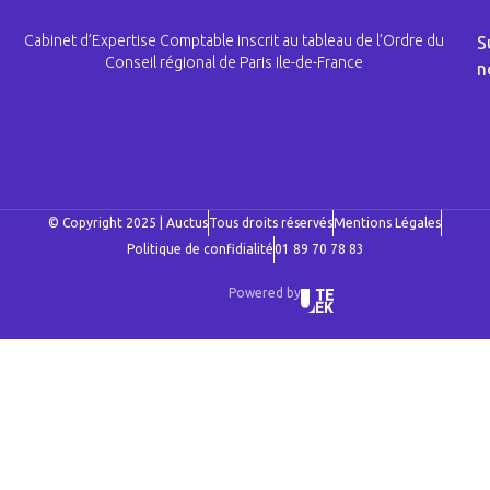
Cabinet d’Expertise Comptable inscrit au tableau de l’Ordre du
S
Conseil régional de Paris Ile-de-France
n
© Copyright 2025 | Auctus
Tous droits réservés
Mentions Légales
Politique de confidialité
01 89 70 78 83
Powered by