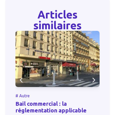
Articles
similaires
#
#
Autre
R
Bail commercial : la
q
réglementation applicable
a