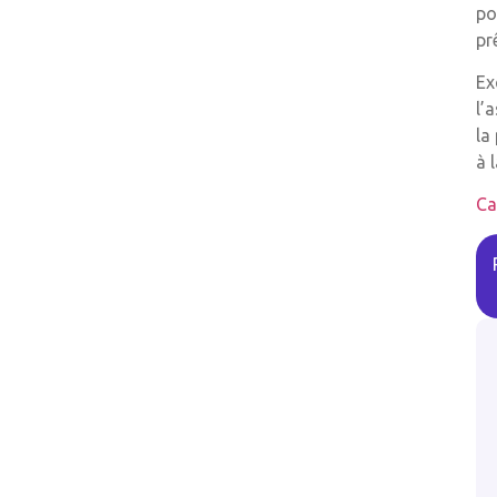
po
pr
Ex
l’
la
à 
Ca