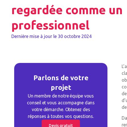
regardée comme un
professionnel
Dernière mise à jour le
30 octobre 2024
L’
cl
Parlons de votre
ob
projet
co
de
Un membre de notre équipe vous
d’
conseil et vous accompagne dans
de
votre démarche. Obtenez des
réponses à toutes vos questions.
Da
re
Devis gratuit