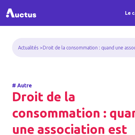
Le c
Actualités >
Droit de la consommation : quand une asso
#
Autre
Droit de la
consommation : qua
une association est