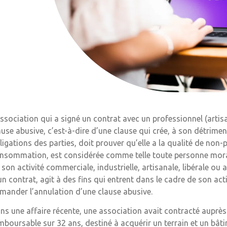
association qui a signé un contrat avec un professionnel (arti
ause abusive, c’est-à-dire d’une clause qui crée, à son détriment,
ligations des parties, doit prouver qu’elle a la qualité de non-
nsommation, est considérée comme telle toute personne morale 
 son activité commerciale, industrielle, artisanale, libérale ou a
un contrat, agit à des fins qui entrent dans le cadre de son act
mander l’annulation d’une clause abusive.
ns une affaire récente, une association avait contracté auprè
mboursable sur 32 ans, destiné à acquérir un terrain et un bâti