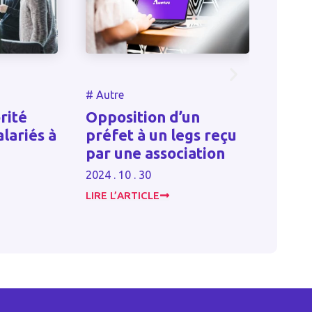
#
Autre
#
Autre
Protéger so
Opposition d’un
entreprise c
à
préfet à un legs reçu
l’usurpation 
par une association
web
2024 . 10 . 30
2025 . 01 . 28
LIRE L’ARTICLE
LIRE L’ARTICLE