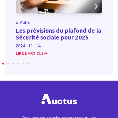
#
Autre
#
Autr
Les prévisions du plafond de la
Indem
Sécurité sociale pour 2025
2023 . 0
2024 . 11 . 14
LIRE L’ARTICLE
LIRE L’