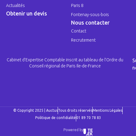
Actualités
Paris 8
Obtenir un devis
Fontenay-sous-bois
Nous contacter
Contact
Recrutement
Cabinet d’Expertise Comptable inscrit au tableau de l’Ordre du
S
Conseil régional de Paris Ile-de-France
n
© Copyright 2025 | Auctus
Tous droits réservés
Mentions Légales
Politique de confidialité
01 89 70 78 83
Powered by