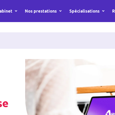
abinet
Nos prestations
Spécialisations
R
se