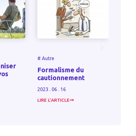
#
Autr
#
Autre
niser
Loca
Formalisme du
vos
tran
cautionnement
de t
2023 . 06 . 16
2024 . 
LIRE L’ARTICLE
LIRE L