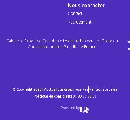
Nous contacter
Contact
Recrutement
Cabinet d’Expertise Comptable inscrit au tableau de l’Ordre du
S
Conseil régional de Paris Ile-de-France
n
© Copyright 2025 | Auctus
Tous droits réservés
Mentions Légales
Politique de confidialité
01 89 70 78 83
Powered by